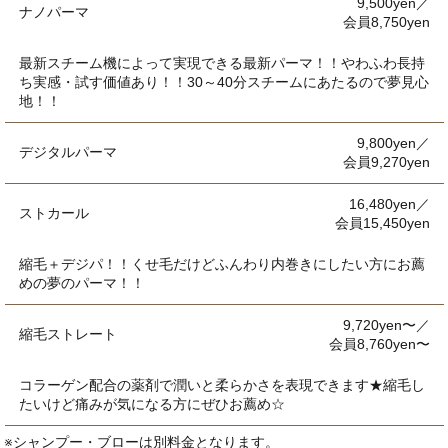
9,500yen／
ナノパーマ
会員8,750yen
最新スチーム機によって実現できる最新パーマ！！やわふわ長持
ち実感・試す価値あり！！30～40分スチームにあたるので夢見心
地！！
9,800yen／
デジタルパーマ
会員9,270yen
16,480yen／
ストカール
会員15,450yen
縮毛＋デジパ！！くせ毛だけどふんわり内巻きにしたい方にお薦
めの夢のパーマ！！
9,720yen〜／
縮毛ストレート
会員8,760yen〜
コラーゲン配合の薬剤で潤いと柔らかさを表現できます★縮毛し
たいけど痛みが気になる方にぜひお薦め☆
※シャンプー・ブローは別料金となります。