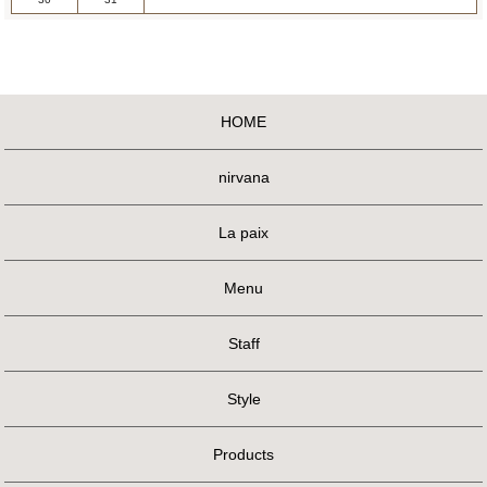
HOME
nirvana
La paix
Menu
Staff
Style
Products