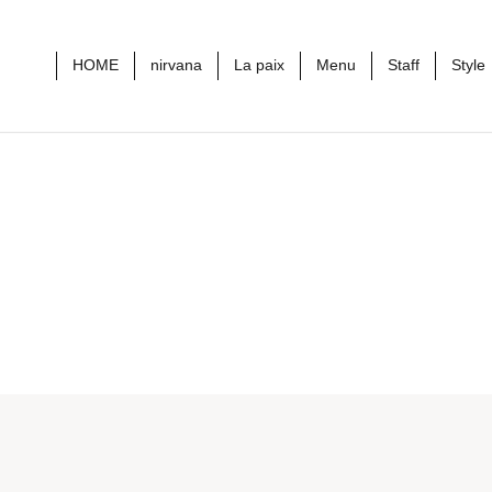
HOME
nirvana
La paix
Menu
Staff
Style
btn_scroll_top