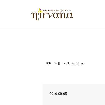
TOP
[]
btn_scroll_top
2016-09-05