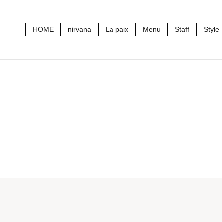
HOME
nirvana
La paix
Menu
Staff
Style
logo