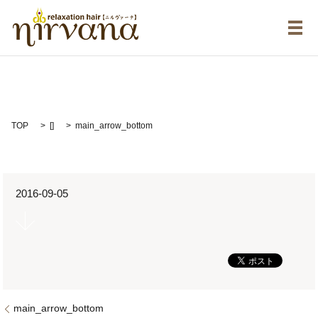
メ
main_arrow_bottom
TOP
[]
main_arrow_bottom
2016-09-05
main_arrow_bottom