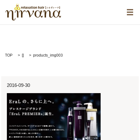
メ
products_img003
TOP
[]
products_img003
2016-09-30