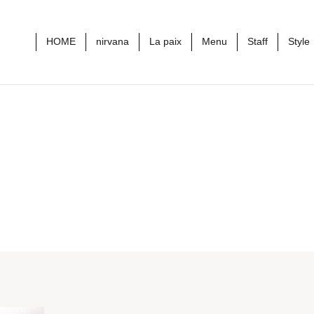
HOME
nirvana
La paix
Menu
Staff
Style
styles9